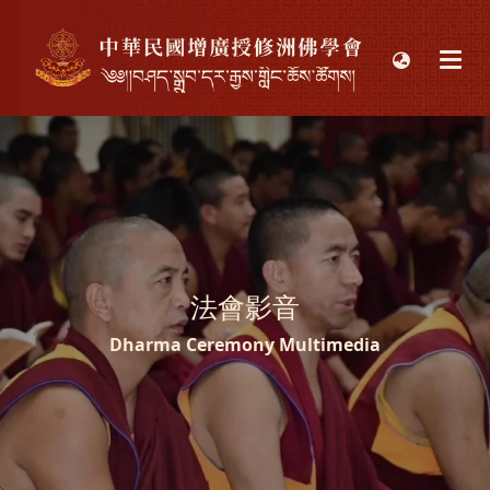
首頁
最新
傳承
課程
目標
增廣
法會影音
印度
Dharma Ceremony Multimedia
寵物
法會
連結